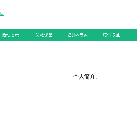
区
]
活动展示
急救课堂
名师&专家
培训取证
个人简介
：