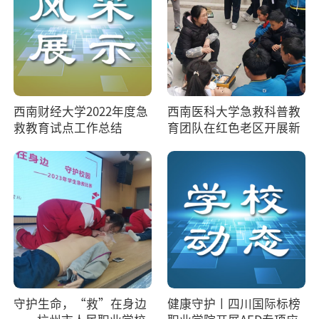
2024-02-23 15:05:56
《中国教育报》时评：助推急救教育普及驶
【
入...
2024-02-23 15:03:57
西南财经大学2022年度急
西南医科大学急救科普教
救教育试点工作总结
育团队在红色老区开展新
学期急...
守护生命，“救”在身边
健康守护丨四川国际标榜