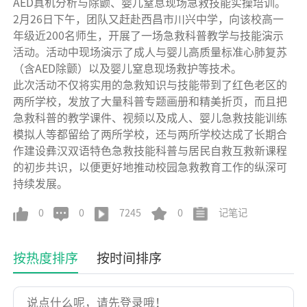
AED真机分析与除颤、婴儿窒息现场急救技能实操培训。
2月26日下午，团队又赶赴西昌市川兴中学，向该校高一
年级近200名师生，开展了一场急救科普教学与技能演示
活动。活动中现场演示了成人与婴儿高质量标准心肺复苏
（含AED除颤）以及婴儿窒息现场救护等技术。
此次活动不仅将实用的急救知识与技能带到了红色老区的
两所学校，发放了大量科普专题画册和精美折页，而且把
急救科普的教学课件、视频以及成人、婴儿急救技能训练
模拟人等都留给了两所学校，还与两所学校达成了长期合
作建设彝汉双语特色急救技能科普与居民自救互救新课程
的初步共识，以便更好地推动校园急救教育工作的纵深可
持续发展。
0
0
7245
0
记笔记
按热度排序
按时间排序