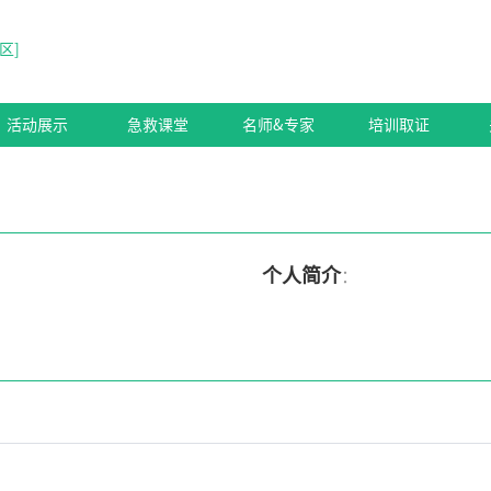
区
]
活动展示
急救课堂
名师&专家
培训取证
个人简介
：