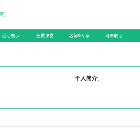
区
]
活动展示
急救课堂
名师&专家
培训取证
个人简介
：