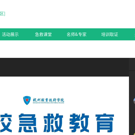
区
]
活动展示
急救课堂
名师&专家
培训取证