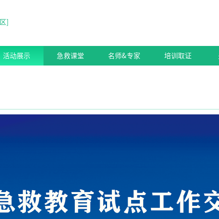
区
]
活动展示
急救课堂
名师&专家
培训取证