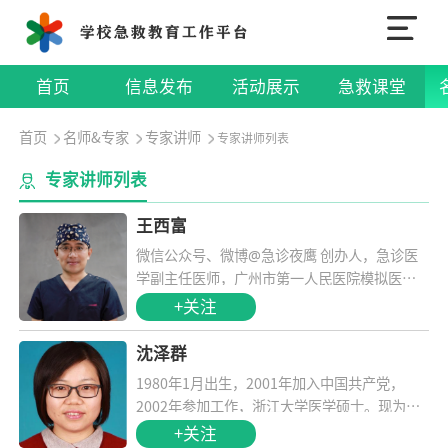
首页
信息发布
活动展示
急救课堂
首页
名师&专家
专家讲师
专家讲师列表
专家讲师列表
王西富
@
微信公众号、微博
急诊夜鹰 创办人，
急诊医
学副主任医师，
广州市第一人民医院模拟医学
中心副主任，
广州市医学会医学科普学分会副
+关注
主委，
中国医师协会健康传播工作委员会委
员，
AHA基础与高级生命支持课程导师。
沈泽群
1980年1月出生，2001年加入中国共产党，
2002年参加工作，浙江大学医学硕士。现为康
复治疗专业负责人，讲师。杭州市残联康复治
+关注