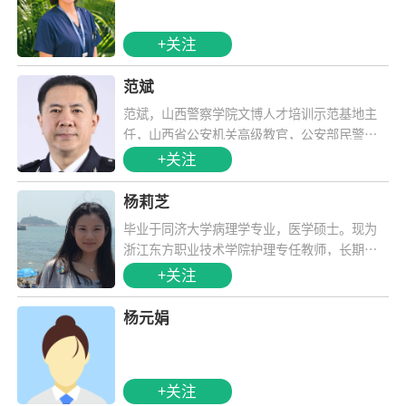
+关注
范斌
范斌，山西警察学院文博人才培训示范基地主
任，山西省公安机关高级教官，公安部民警教
育训练培训教官，公安部禁毒警务实战专家，
+关注
国家级（警察）心理行为训练师，国家禁毒委
员会禁毒教育智库专家，教育部全国学校预防
杨莉芝
艾滋病教育专家组副组长，教育部全国学校急
毕业于同济大学病理学专业，医学硕士。现为
救教育专家，
中国红十字会应急救护
培训师，
山
浙江东方职业技术学院护理专任教师，长期从
西省艾滋病病毒职业暴露应急评估处理专家、
事《应急救护理论与实践》、《急危重症护
+关注
中国全球基金艾滋病防治项目省级中青年专
理》、《常用应急救护技术》等急救相关课程
家。
的教学。
杨元娟
+关注