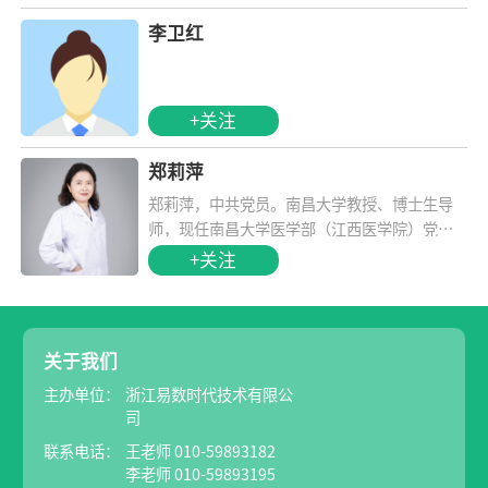
李卫红
+关注
郑莉萍
郑莉萍，中共党员。南昌大学教授、博士生导
师，现任南昌大学医学部（江西医学院）党工
委委员、副主任兼临床医学实验中心主任，兼
+关注
任教育部高等学校临床医学类专业教学指导委
员会（临床实践教学指导分委员会）委员、教
育部国家级大学生创新创业训练计划专家工作
组成员、中国医学模拟教学联盟常务理事、中
关于我们
国生理学会科普工作委员会委员等职务。
主办单位：
浙江易数时代技术有限公
司
联系电话：
王老师 010-59893182
李老师 010-59893195