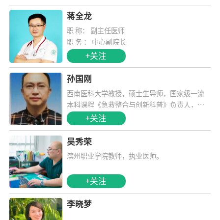
疗专家库成员，浙江省残疾人康复协会第三届
理事会理事。
蒋全龙
职 称： 副主任医师
职 务 ： 中心副院长
学 历： 本科
+关注
学 位： 学士
毕业院校 ：杭州师范大学医学院
孙国刚
专业 ：临床医学
西南医科大学教授，硕士生导师，国家级一流
工作单位： 杭州市滨江区长河街道社区卫生服
本科课程《急救整合与创新科普》负责人，入
务中心
选川渝职业教育名家名师库（应急救护），中
+关注
国心肺复苏培训国家级主任导师、中国研究型
医学院学会卫生应急学专委会常委、四川省医
吴秀荣
学会科普专委会副主委、中国高等教育学会学
滨州职业学院教师，执业医师。
习科学分会常委、华夏急救培训联盟副主席、
高等学校创新健康科普教育副理事长
+关注
李晓梦