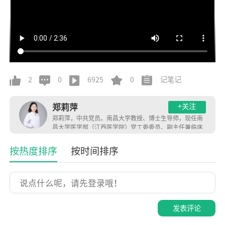
2
0
6925
0
记笔记
+关注
郑莉萍
郑莉萍，中共党员。南昌大学教授、博士生导师，现任南
昌大学医学部（江西医学院）党工委委员、副主任兼临床
医学实验中心主任，兼任教育部高等学校临床医学类专业
教学指导委员会（临床实践教学指导分委员会）委员、教
按热度排序
按时间排序
育部国家级大学生创新创业训练计划专家工作组成员、中
国医学模拟教学联盟常务理事、中国生理学会科普工作委
员会委员等职务。
发表评论